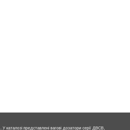
 У каталозі представлені вагові дозатори серії ДВСВ,