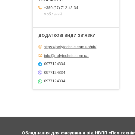
+380 (97) 712-43-34
мобільний
https://polytechnic.com.ua/uk/
info@polytechnic.com.ua
0977124334
0977124334
0977124334
Обладнання для фасування від НВПП «Політехнік