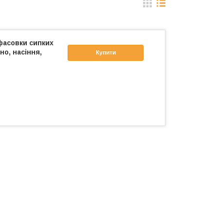
фасовки сипких
но, насіння,
Купити