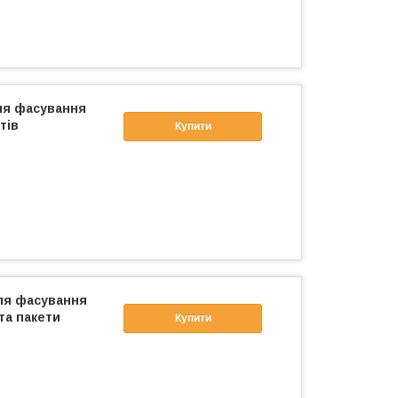
ля фасування
тів
Купити
ля фасування
та пакети
Купити