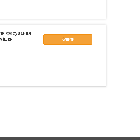
ля фасування
 мішки
Купити