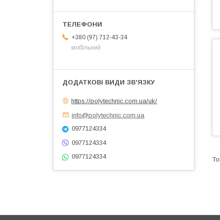
+380 (97) 712-43-34
мобільний
https://polytechnic.com.ua/uk/
info@polytechnic.com.ua
0977124334
0977124334
0977124334