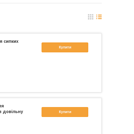
я сипких
Купити
ля
в довільну
Купити